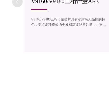
V9160/V9180三相计量AFE
理器芯
V9160/V9180三相计量芯片具有小封装无晶振的特
DSP，两
色，支持多种模式的全波和基波能量计量，并支持
个 SPI
监测多种电网事件。同时，采样数据可通过DMA以
 MAC/P
SPI协议传输出去。10000:1动态范围内，全波/基波
大电流驱动
有功能量计量误差小于0.2%，封装分别为SOP16/S
个完整的
SOP24。
标准。专
器芯片满