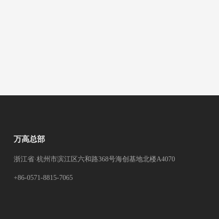
万高总部
浙江省·杭州市滨江区六和路368号海创基地北楼A4070
+86-0571-8815-7065