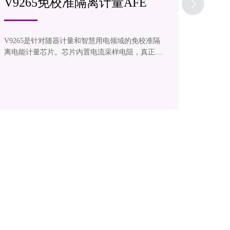
V9265免校准隔离计量AFE
V93
V9265是针对随器计量和智慧用电领域的免校准隔
V938
离电能计量芯片。芯片内置电流采样电阻，真正实
和基波
现用户级误差免校准；其中芯片内部实现电源和通
种电网事
讯强弱电隔离，可直接与主控板实现系统集成；该
议传输
芯片能避免系统集成计量功能带来的强弱电隔离问
题并降低用户应用开发技术门槛。