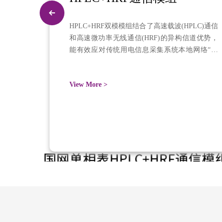
HPLC+HRF双模模组结合了高速载波(HPLC)通信
和高速微功率无线通信(HRF)的异构信道优势，
能有效应对传统用电信息采集系统本地网络“孤
岛”问题，有效解决电网缺相、功率设备强噪声、
大深度中继环境等复杂台区下高频采集通信需
View More >
求，通信成功率极高，已取得国家电网双模认证
报告。