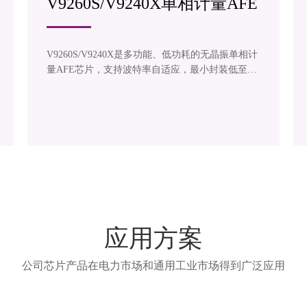
V9260S/V9240X单相计量AFE
V9260S/V9240X是多功能、低功耗的无晶振单相计
量AFE芯片，支持波特率自适应，最小封装低至8pi
n，可提供丰富电能测量数据，应用于国内外单相
智能电表、三锰铜电表、计量模块、计量插座。
应用方案
公司芯片产品在电力市场和通用工业市场得到广泛应用