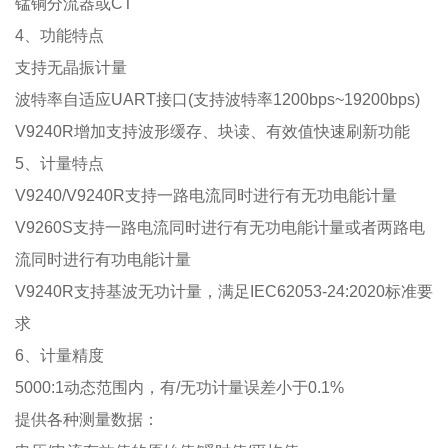
锰铜分流器或
CT
4
、功能特点
支持无晶振计量
波特率自适应
UART
接口
(
支持波特率
1200bps~19200bps)
V9240R
增加支持波形缓存、块读、有效值快速刷新功能
5
、计量特点
V9240/V9240R
支持一路电流同时进行有无功电能计量
V9260S
支持一路电流同时进行有无功电能计量或者两路电
流同时进行有功电能计量
V9240R
支持基波无功计量，满足
IEC62053-24:2020
标准要
求
6
、计量精度
5000:1
动态范围内，有
/
无功计量误差小于
0.1%
提供各种测量数据：