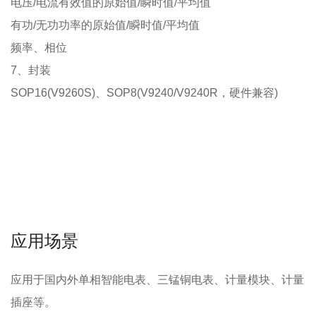
电压
/
电流有效值的原始值
/
瞬时值
/
平均值
有功
/
无功功率的原始值
/
瞬时值
/
平均值
频率
、
相位
7
、封装
SOP16(V9260S)
、
SOP8(V9240/V9240R
，硬件兼容
)
应用场景
应用于国内外单相智能电表、三锰铜电表、计量模块、计量
插座等。