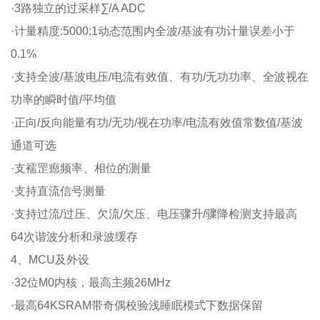
·3路独立的过采样∑/A ADC
·计量精度:5000:1动态范围内全波/基波有功计量误差小于
0.1%
·支持全波/基波电压/电流有效值、有功/无功功率、全波视在
功率的瞬时值/平均值
·正向/反向能量有功/无功/视在功率/电流有效值常数值/基波
通道可选
·支襦罡瘛频率、相位的测量
·支持直流信号测量
·支持过流/过压、欠流/欠压、电压骤升/骤降检测支持最高
64次谐波分析和录波缓存
4、MCU及外设
·32位M0内核，最高主频26MHz
·最高64KSRAM带奇偶校验浅睡眠模式下数据保留