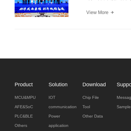
View More
Product
Solution
Download
Suppo
MCU&MPU
IOT
Chip File
Messa
AFE&SoC
communication
Tool
Sample
PLC&BLE
Power
Other Data
Others
application