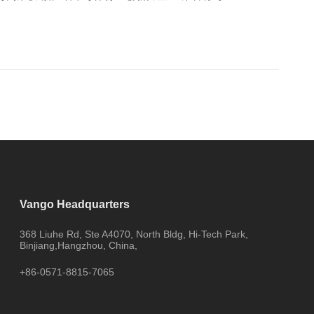
Vango Headquarters
368 Liuhe Rd, Ste A4070, North Bldg, Hi-Tech Park,
Binjiang,Hangzhou, China,
+86-0571-8815-7065