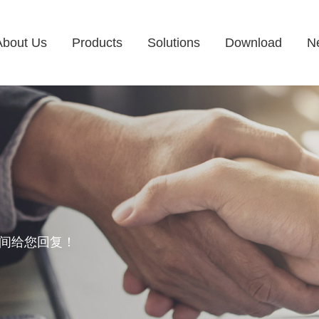
About Us
Products
Solutions
Download
N
间给您回复！